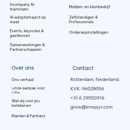
Incompany AI-
Midden- en kleinbedrijf
trainingen
AI-adoptietraject op
Zelfstandigen &
maat
Professionals
Events, keynotes &
Onderwijsinstellingen
gastlessen
Samenwerkingen &
Partnerschappen
Over ons
Contact
Rotterdam, Nederland.
Ons verhaal
KVK: 96028556
Onze aanpak voor
jullie
+31 6 29550916
Wat wij voor jou
betekenen
grow@innspyr.com
Klanten & Partners