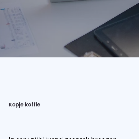
inp
inp
Kopje koffie